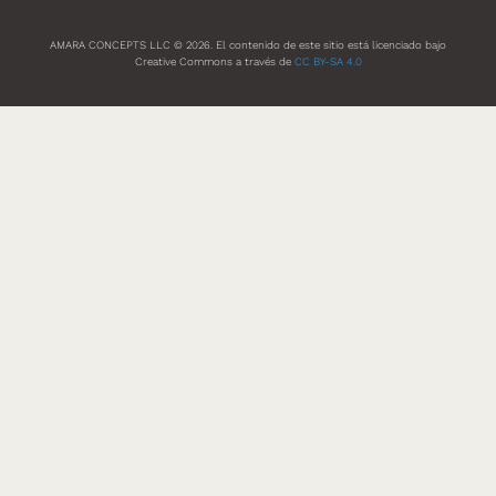
AMARA CONCEPTS LLC © 2026. El contenido de este sitio está licenciado bajo
Creative Commons a través de
CC BY-SA 4.0